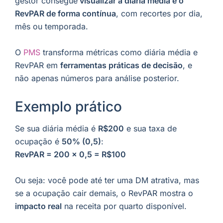
gestor consegue
visualizar a diária média e o
RevPAR de forma contínua
, com recortes por dia,
mês ou temporada.
O
PMS
transforma métricas como diária média e
RevPAR em
ferramentas práticas de decisão
, e
não apenas números para análise posterior.
Exemplo prático
Se sua diária média é
R$200
e sua taxa de
ocupação é
50% (0,5)
:
RevPAR = 200 × 0,5 = R$100
Ou seja: você pode até ter uma DM atrativa, mas
se a ocupação cair demais, o RevPAR mostra o
impacto real
na receita por quarto disponível.