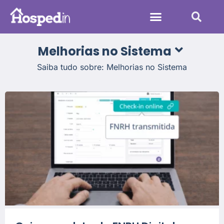
Sistemas Hoteleiros
Melhorias no Sistema
Saiba tudo sobre: Melhorias no Sistema
Administração Hoteleira
Aumentar Reservas
Melhorias no Sistema
Tendências na Hotelaria