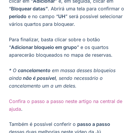
clicar em “
Adicionar
” e, em seguida, clicar em
“
Bloquear datas”
. Abrirá uma tela para confirmar o
período
e no campo “
UH
” será possível selecionar
vários quartos para bloquear.
Para finalizar, basta clicar sobre o botão
“
Adicionar bloqueio em grupo
” e os quartos
aparecerão bloqueados no mapa de reservas.
* O
cancelamento
em massa desses bloqueios
ainda
não é possível
, sendo necessário o
cancelamento um a um deles.
Confira o passo a passo neste artigo na central de
ajuda
.
Também é possível conferir o
passo a passo
dessas duas melhorias neste vídeo da Jú