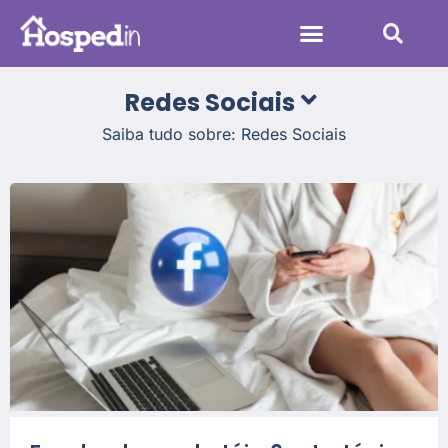
Sistemas Hoteleiros
Redes Sociais
Saiba tudo sobre: Redes Sociais
Administração Hoteleira
Aumentar Reservas
Melhorias no Sistema
Tendências na Hotelaria