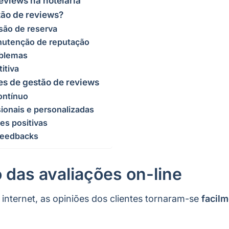
eviews na hotelaria
tão de reviews?
isão de reserva
nutenção de reputação
oblemas
itiva
tes de gestão de reviews
ontínuo
ionais e personalizadas
ões positivas
feedbacks
 das avaliações on-line
 internet, as opiniões dos clientes tornaram-se
facil