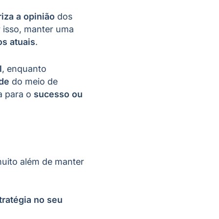
riza a opinião
dos
r isso, manter uma
s atuais
.
l
, enquanto
ade
do meio de
a para o
sucesso ou
muito além de manter
tratégia no seu