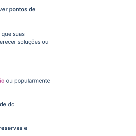
ver pontos de
s que suas
erecer soluções ou
ão
ou popularmente
ade
do
reservas e