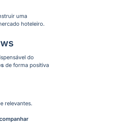
nstruir uma
mercado hoteleiro.
iews
dispensável do
es
de forma positiva
e relevantes.
 acompanhar