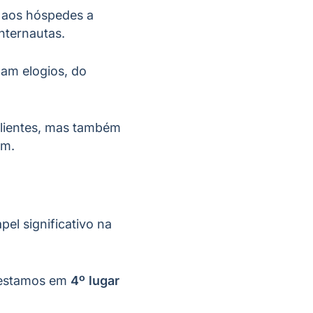
 aos hóspedes a
nternautas.
am elogios, do
clientes, mas também
em.
el significativo na
 estamos em
4º lugar
.