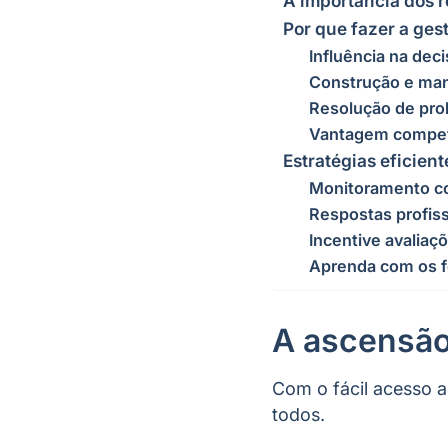
A importância dos r
Por que fazer a ges
Influência na dec
Construção e ma
Resolução de pr
Vantagem compet
Estratégias eficien
Monitoramento c
Respostas profiss
Incentive avaliaç
Aprenda com os 
A ascensão
Com o fácil acesso a
todos.