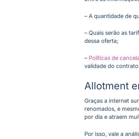
– A quantidade de qu
– Quais serão as tar
dessa oferta;
–
Políticas de cance
validade do contrato
Allotment e
Graças a internet su
renomados, e mesmo 
por dia e atraem mu
Por isso, vale a aná