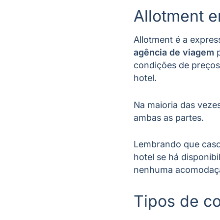
Allotment e
Allotment é a express
agência de viagem
p
condições de preços e
hotel.
Na maioria das vezes
ambas as partes.
Lembrando que caso o
hotel se há disponib
nenhuma acomodação
Tipos de co