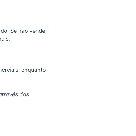
ado. Se não vender
nais.
merciais, enquanto
através dos