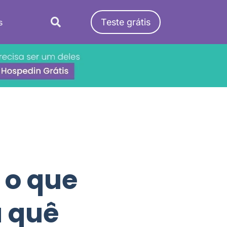
Teste grátis
s
 o que
a quê