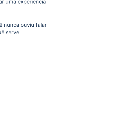
nar uma experiência
cê nunca ouviu falar
uê serve.