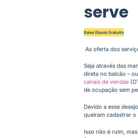
serve
Baixe Ebook Gratuito
As oferta dos servi
Seja através das man
direta no balcão – o
canais de vendas
(OT
de ocupação sem perd
Devido a esse desej
queiram cadastrar o
Isso não é ruim, ma