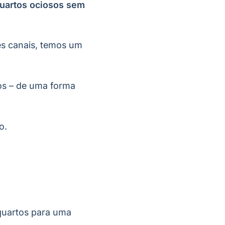
quartos ociosos sem
es canais, temos um
os – de uma forma
to.
quartos para uma