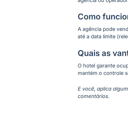
agência ou operadora
Como funcion
A agência pode vend
até a data limite (re
Quais as van
O hotel garante ocup
mantém o controle so
E você, aplica algum
comentários.