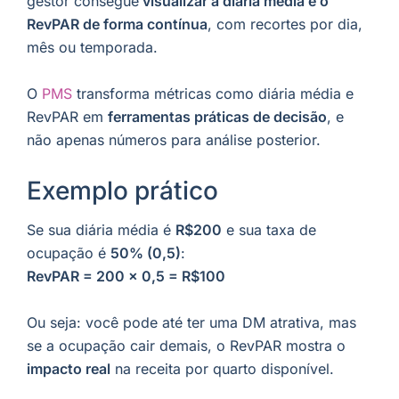
gestor consegue
visualizar a diária média e o
RevPAR de forma contínua
, com recortes por dia,
mês ou temporada.
O
PMS
transforma métricas como diária média e
RevPAR em
ferramentas práticas de decisão
, e
não apenas números para análise posterior.
Exemplo prático
Se sua diária média é
R$200
e sua taxa de
ocupação é
50% (0,5)
:
RevPAR = 200 × 0,5 = R$100
Ou seja: você pode até ter uma DM atrativa, mas
se a ocupação cair demais, o RevPAR mostra o
impacto real
na receita por quarto disponível.