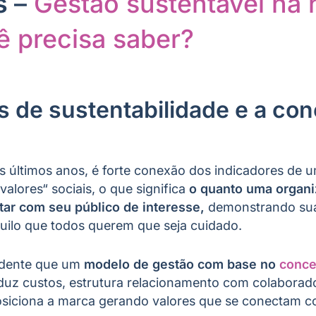
is
–
Gestão sustentável na h
ê precisa saber?
s de sustentabilidade e a co
s últimos anos, é forte conexão dos indicadores de
alores“ sociais, o que significa
o quanto uma organ
tar com seu público de interesse,
demonstrando sua
uilo que todos querem que seja cuidado.
vidente que um
modelo de gestão com base no
conce
eduz custos, estrutura relacionamento com colaborad
osiciona a marca gerando valores que se conectam co