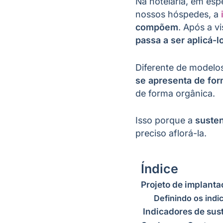
Na hotelaria, em espe
nossos hóspedes, a
compõem
. Após a v
passa a ser aplicá-lo
Diferente de modelos
se apresenta de for
de forma orgânica.
Isso porque a
susten
preciso aflorá-la.
Índice
Projeto de implanta
Definindo os indi
Indicadores de sus