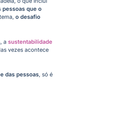
adeia, o que inclui
s pessoas que o
 tema,
o desafio
, a
sustentabilidade
das vezes acontece
 e das pessoas
, só é