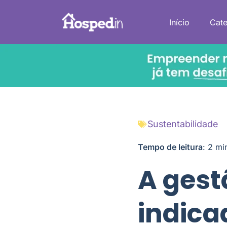
Início
Cate
Sustentabilidade
Tempo de leitura
:
2
mi
A gest
indica