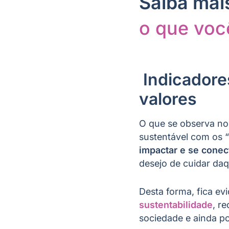
Saiba ma
o que voc
Indicadore
valores
O que se observa no
sustentável com os “v
impactar e se conec
desejo de cuidar daq
Desta forma, fica e
sustentabilidade
, r
sociedade e ainda p