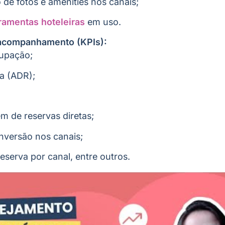
 de fotos e amenities nos canais;
ramentas hoteleiras
em uso.
acompanhamento (KPIs):
upação;
ia (ADR);
m de reservas diretas;
nversão nos canais;
eserva por canal, entre outros.