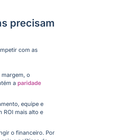
ns precisam
ompetir com as
a margem, o
antém a
paridade
mento, equipe e
m ROI mais alto e
gir o financeiro. Por