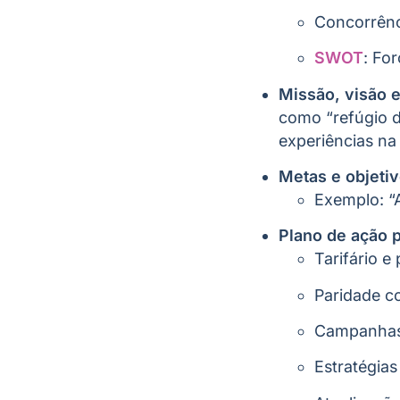
Concorrênci
SWOT
: Fo
Missão, visão e
como “refúgio d
experiências na
Metas e objeti
Exemplo: “
Plano de ação p
Tarifário e
Paridade co
Campanhas 
Estratégias