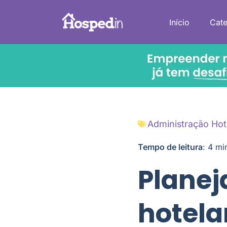
Início
Cate
Administração Hot
Tempo de leitura
:
4
mi
Planej
hotela