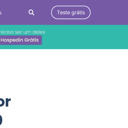
Teste grátis
s
or
0