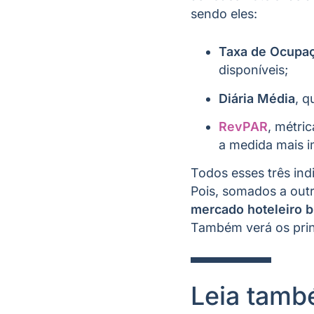
sendo eles:
Taxa de Ocupa
disponíveis;
Diária Média
, q
RevPAR
, métri
a medida mais i
Todos esses três indi
Pois, somados a out
mercado hoteleiro br
Também verá os princ
Leia tam