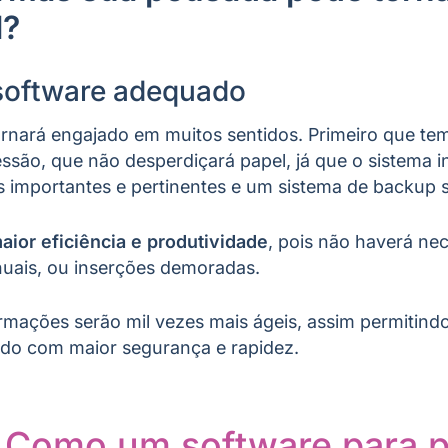
l?
software adequado
ornará engajado em muitos sentidos. Primeiro que te
são, que não desperdiçará papel, já que o sistema i
s importantes e pertinentes e um sistema de backup 
maior eficiência e produtividade
, pois não haverá ne
uais, ou inserções demoradas.
rmações serão mil vezes mais ágeis, assim permitind
ido com maior segurança e rapidez.
–
Como um software para 