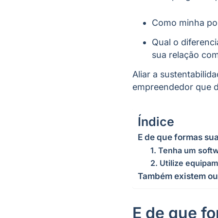
Como minha pou
Qual o diferenc
sua relação co
Aliar a sustentabilid
empreendedor que des
Índice
E de que formas su
1. Tenha um soft
2. Utilize equipa
Também existem out
E de que f