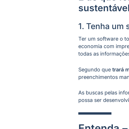
sustentáve
1. Tenha um 
Ter um software o t
economia com impres
todas as informaçõe
Segundo que
trará 
preenchimentos man
As buscas pelas info
possa ser desenvolv
Entenda