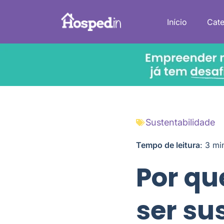
Início
Cate
Sustentabilidade
Tempo de leitura
:
3
mi
Por qu
ser su