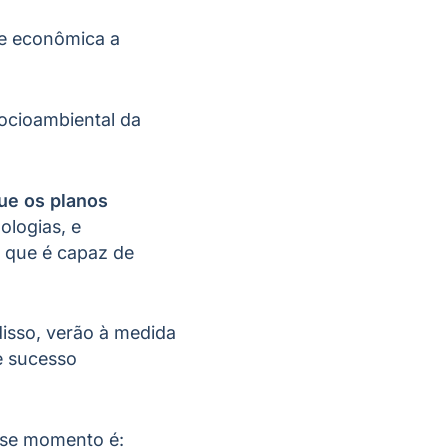
de econômica a
socioambiental da
ue os planos
ologias, e
á que é capaz de
isso, verão à medida
e sucesso
sse momento é: