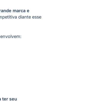
grande marca e
etitiva diante esse
e envolvem:
a ter seu