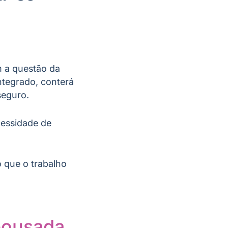
m a questão da
ntegrado, conterá
seguro.
cessidade de
o que o trabalho
pousada