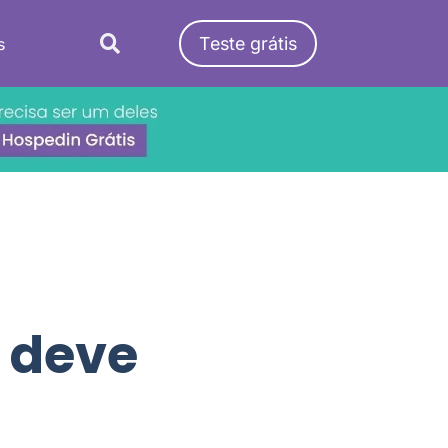
Teste grátis
s
 deve