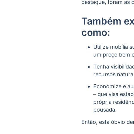
destaque, foram as qu
Também exi
como:
Utilize mobília 
um preço bem em
Tenha visibilid
recursos natura
Economize e au
– que visa estab
própria residên
pousada.
Então, está óbvio d