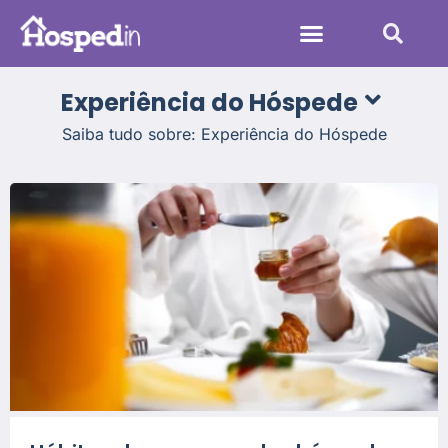
Sistemas Hoteleiros
Experiência do Hóspede
Saiba tudo sobre: Experiência do Hóspede
Administração Hoteleira
Aumentar Reservas
Melhorias no Sistema
Tendências na Hotelaria