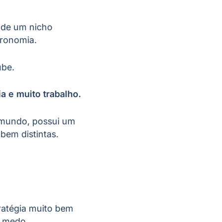
o de um nicho
stronomia.
ube.
ia e muito trabalho.
no mundo, possui um
 bem distintas.
ratégia muito bem
em medo.