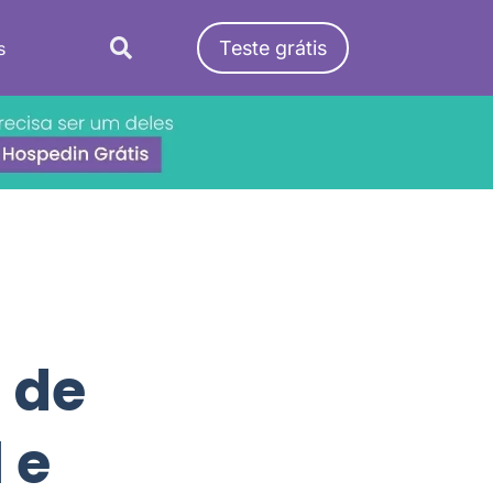
Teste grátis
s
 de
 e