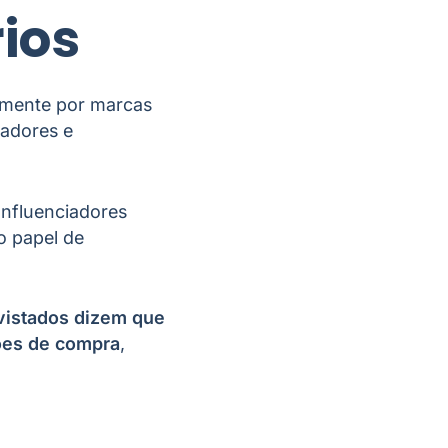
ios
almente por marcas
adores e
nfluenciadores
o papel de
vistados dizem que
sões de compra
,