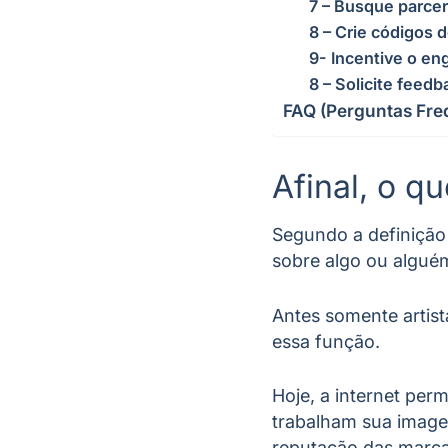
7 – Busque parcer
8 – Crie códigos 
9- Incentive o en
8 – Solicite feed
FAQ (Perguntas Fre
Afinal, o q
Segundo a definição 
sobre algo ou algué
Antes somente artist
essa função.
Hoje, a internet pe
trabalham sua image
reputação das marc