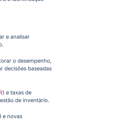
r e analisar
o.
itorar o desempenho,
ar decisões baseadas
R
) e taxas de
estão de inventário.
l e novas