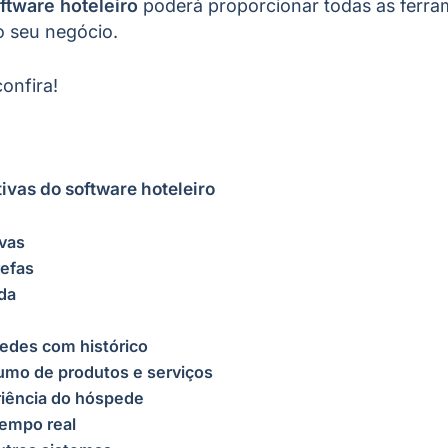
ftware hoteleiro
poderá proporcionar todas as ferra
do seu negócio.
confira!
vas do software hoteleiro
s
rvas
efas
ada
edes com histórico
umo de produtos e serviços
riência do hóspede
tempo real