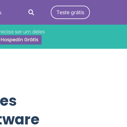
Teste grátis
s
tes
ftware