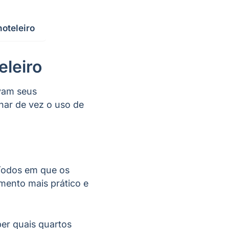
oteleiro
eleiro
vam seus
nar de vez o uso de
ríodos em que os
mento mais prático e
ber quais quartos