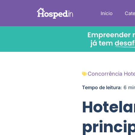
Início
Cate
Concorrência Hote
Tempo de leitura
:
6
mi
Hotela
princi