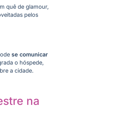
um quê de glamour,
veitadas pelos
 pode
se comunicar
rada o hóspede,
bre a cidade.
stre na