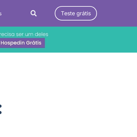
Teste grátis
s
: