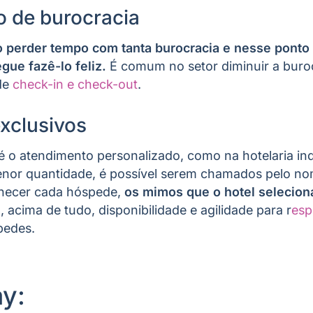
o de burocracia
 perder tempo com tanta burocracia e nesse ponto 
ue fazê-lo feliz.
É comum no setor diminuir a buroc
de
check-in e check-out
.
exclusivos
 é o atendimento personalizado, como na hotelaria i
nor quantidade, é possível serem chamados pelo n
nhecer cada hóspede,
os mimos que o hotel seleciona
, acima de tudo, disponibilidade e agilidade para r
esp
pedes.
ay: